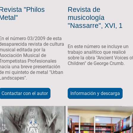
Revista "Philos
Revista de
Metal"
musicología
"Nassarre", XVI, 1
En el número 03/2009 de esta
desaparecida revista de cultura
En este número se incluye un
musical editada por la
trabajo analítico que realicé
Asociación Musical de
sobre la obra "Ancient Voices o
Trompetistas Profesionales
Children" de George Crumb.
hacía una breve presentación
de mi quinteto de metal "Urban
Landscapes".
Contactar con el autor
Información y descarga