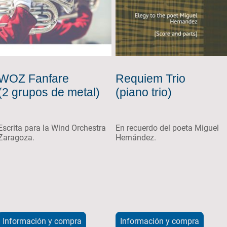
WOZ Fanfare
Requiem Trio
(2 grupos de metal)
(piano trio)
Escrita para la Wind Orchestra
En recuerdo del poeta Miguel
Zaragoza.
Hernández.
Información y compra
Información y compra